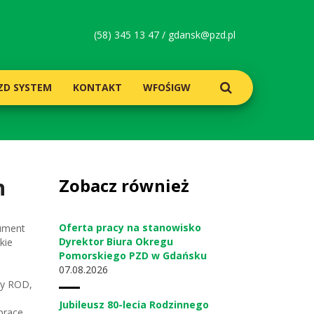
(58) 345 13 47 /
gdansk@pzd.pl
ZD SYSTEM
KONTAKT
WFOŚIGW
h
Zobacz również
Oferta pracy na stanowisko
kument
Dyrektor Biura Okregu
kie
Pomorskiego PZD w Gdańsku
07
08.2026
ny ROD,
Jubileusz 80-lecia Rodzinnego
prace