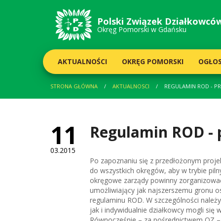
Polski Związek
Działkowcó
Okręg Pomorski w Gdańsku
AKTUALNOŚCI
OKRĘG POMORSKI
OGŁOS
STRONA GŁÓWNA
AKTUALNOSCI
REGULAMIN ROD - P
11
Regulamin ROD - 
03.2015
Po zapoznaniu się z przedłożonym proj
do wszystkich okręgów, aby w trybie pil
okręgowe zarządy powinny zorganizować
umożliwiający jak najszerszemu gronu os
regulaminu ROD. W szczególności należ
jak i indywidualnie działkowcy mogli s
Równocześnie – za pośrednictwem OZ – 