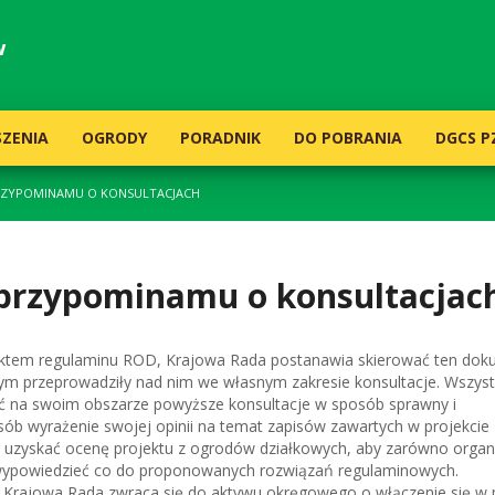
w
ZENIA
OGRODY
PORADNIK
DO POBRANIA
DGCS P
RZYPOMINAMU O KONSULTACJACH
przypominamu o konsultacjac
ektem regulaminu ROD, Krajowa Rada postanawia skierować ten do
nym przeprowadziły nad nim we własnym zakresie konsultacje. Wszyst
 na swoim obszarze powyższe konsultacje w sposób sprawny i
ób wyrażenie swojej opinii na temat zapisów zawartych w projekcie
y uzyskać ocenę projektu z ogrodów działkowych, aby zarówno orga
ię wypowiedzieć co do proponowanych rozwiązań regulaminowych.
Krajowa Rada zwraca się do aktywu okręgowego o włączenie się w 