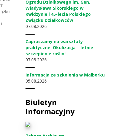
Ogrodu Działkowego im. Gen.
ch
Władysława Sikorskiego w
iązku
Kwidzynie i 45-lecia Polskiego
Związku Działkowców
i
07
08.2026
Zapraszamy na warsztaty
praktyczne: Okulizacja – letnie
szczepienie roślin!
07
08.2026
Informacja ze szkolenia w Malborku
05
08.2026
Biuletyn
Informacyjny
Zobacz Archiwum