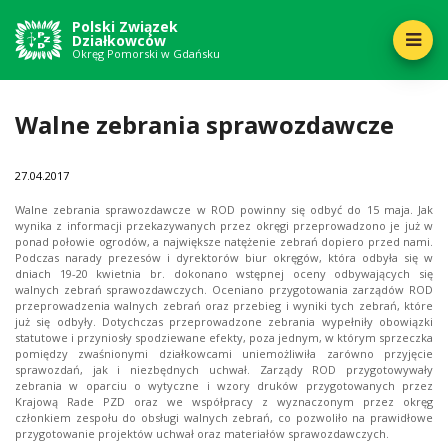
Polski Związek
Działkowców
Okręg Pomorski w Gdańsku
Walne zebrania sprawozdawcze
27
04.2017
Walne zebrania sprawozdawcze w ROD powinny się odbyć do 15 maja. Jak
wynika z informacji przekazywanych przez okręgi przeprowadzono je już w
ponad połowie ogrodów, a największe natężenie zebrań dopiero przed nami.
Podczas narady prezesów i dyrektorów biur okręgów, która odbyła się w
dniach 19-20 kwietnia br. dokonano wstępnej oceny odbywających się
walnych zebrań sprawozdawczych. Oceniano przygotowania zarządów ROD
przeprowadzenia walnych zebrań oraz przebieg i wyniki tych zebrań, które
już się odbyły. Dotychczas przeprowadzone zebrania wypełniły obowiązki
statutowe i przyniosły spodziewane efekty, poza jednym, w którym sprzeczka
pomiędzy zwaśnionymi działkowcami uniemożliwiła zarówno przyjęcie
sprawozdań, jak i niezbędnych uchwał. Zarządy ROD przygotowywały
zebrania w oparciu o wytyczne i wzory druków przygotowanych przez
Krajową Rade PZD oraz we współpracy z wyznaczonym przez okręg
członkiem zespołu do obsługi walnych zebrań, co pozwoliło na prawidłowe
przygotowanie projektów uchwał oraz materiałów sprawozdawczych.