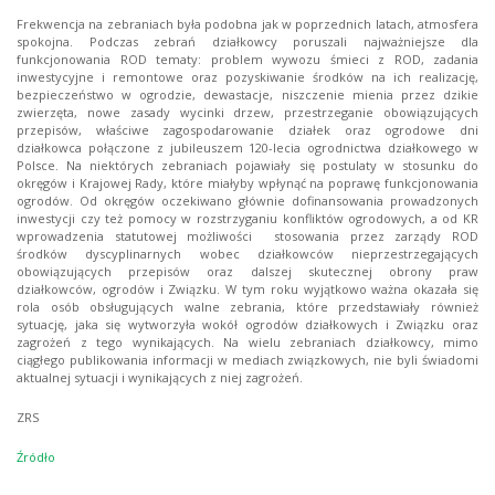
Frekwencja na zebraniach była podobna jak w poprzednich latach, atmosfera
spokojna. Podczas zebrań działkowcy poruszali najważniejsze dla
funkcjonowania ROD tematy: problem wywozu śmieci z ROD, zadania
inwestycyjne i remontowe oraz pozyskiwanie środków na ich realizację,
bezpieczeństwo w ogrodzie, dewastacje, niszczenie mienia przez dzikie
zwierzęta, nowe zasady wycinki drzew, przestrzeganie obowiązujących
przepisów, właściwe zagospodarowanie działek oraz ogrodowe dni
działkowca połączone z jubileuszem 120-lecia ogrodnictwa działkowego w
Polsce. Na niektórych zebraniach pojawiały się postulaty w stosunku do
okręgów i Krajowej Rady, które miałyby wpłynąć na poprawę funkcjonowania
ogrodów. Od okręgów oczekiwano głównie dofinansowania prowadzonych
inwestycji czy też pomocy w rozstrzyganiu konfliktów ogrodowych, a od KR
wprowadzenia statutowej możliwości stosowania przez zarządy ROD
środków dyscyplinarnych wobec działkowców nieprzestrzegających
obowiązujących przepisów oraz dalszej skutecznej obrony praw
działkowców, ogrodów i Związku. W tym roku wyjątkowo ważna okazała się
rola osób obsługujących walne zebrania, które przedstawiały również
sytuację, jaka się wytworzyła wokół ogrodów działkowych i Związku oraz
zagrożeń z tego wynikających. Na wielu zebraniach działkowcy, mimo
ciągłego publikowania informacji w mediach związkowych, nie byli świadomi
aktualnej sytuacji i wynikających z niej zagrożeń.
ZRS
Źródło