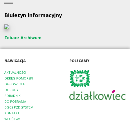
Biuletyn Informacyjny
Zobacz Archiwum
NAWIGACJA
POLECAMY
AKTUALNOŚCI
OKRĘG POMORSKI
OGŁOSZENIA
OGRODY
PORADNIK
DO POBRANIA
DGCS PZD SYSTEM
KONTAKT
WFOŚIGW